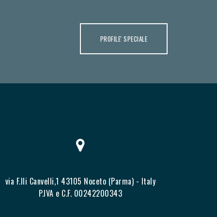
PROFILE' SPECIALE
via F.lli Canvelli,1 43105 Noceto (Parma) - Italy
P.IVA e C.F. 00242200343