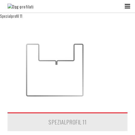
Spezialprofil 11
SPEZIALPROFIL 11