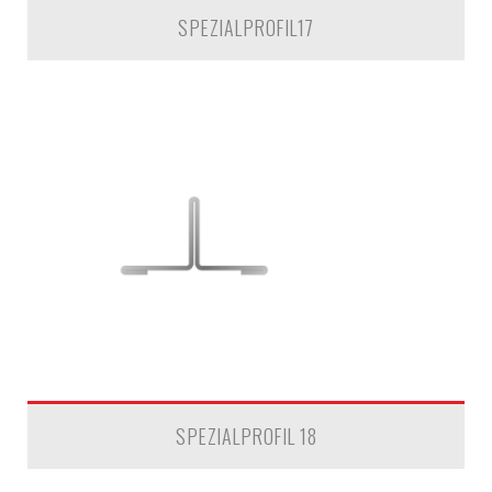
SPEZIALPROFIL17
SPEZIALPROFIL 18