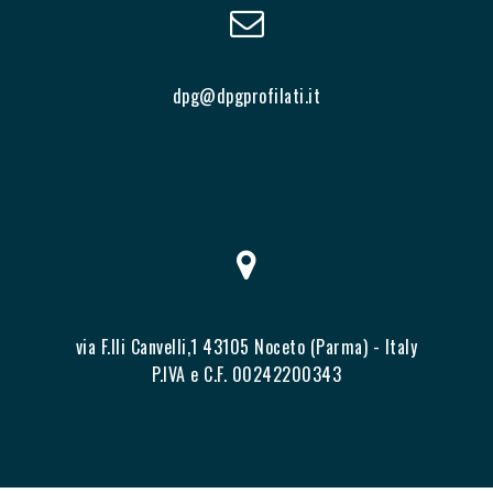
dpg@dpgprofilati.it
via F.lli Canvelli,1 43105 Noceto (Parma) - Italy
P.IVA e C.F. 00242200343