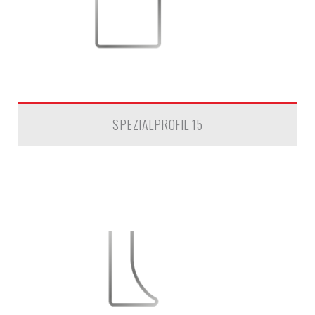
SPEZIALPROFIL 15