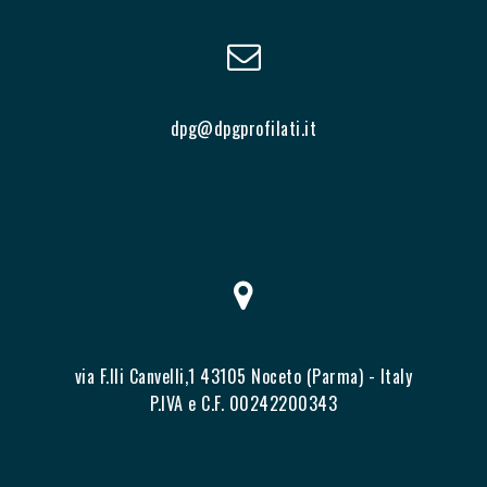
dpg@dpgprofilati.it
via F.lli Canvelli,1 43105 Noceto (Parma) - Italy
P.IVA e C.F. 00242200343