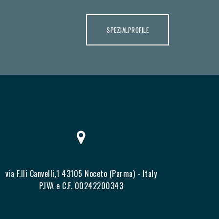
SPEZIALPROFILE
via F.lli Canvelli,1 43105 Noceto (Parma) - Italy
P.IVA e C.F. 00242200343