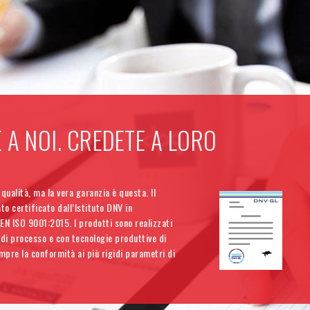
 A NOI. CREDETE A LORO
qualità, ma la vera garanzia è questa. Il
to certificato dall’Istituto DNV in
EN ISO 9001:2015. I prodotti sono realizzati
 di processo e con tecnologie produttive di
pre la conformità ai più rigidi parametri di