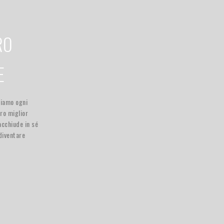
RO
E
ciamo ogni
tro miglior
acchiude in sé
diventare