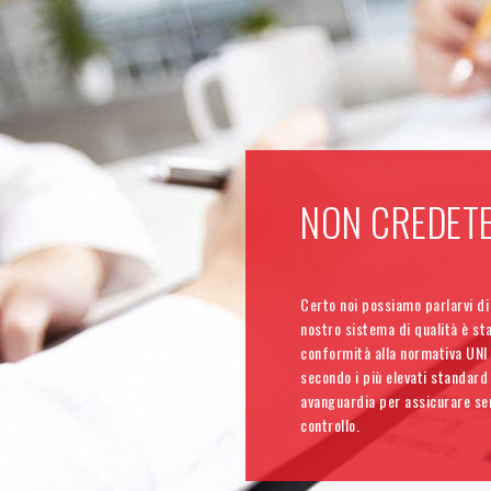
NON CREDETE
Certo noi possiamo parlarvi di 
nostro sistema di qualità è sta
conformità alla normativa UNI 
secondo i più elevati standard
avanguardia per assicurare sem
controllo.