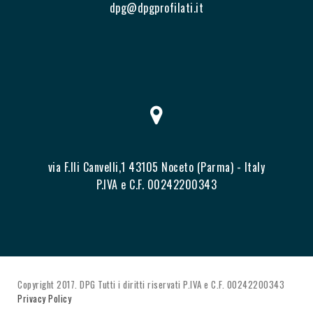
dpg@dpgprofilati.it
via F.lli Canvelli,1 43105 Noceto (Parma) - Italy
P.IVA e C.F. 00242200343
Copyright 2017. DPG Tutti i diritti riservati P.IVA e C.F. 00242200343
Privacy Policy