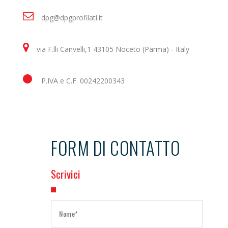
dpg@dpgprofilati.it
via F.lli Canvelli,1 43105 Noceto (Parma) - Italy
P.IVA e C.F. 00242200343
FORM DI CONTATTO
Scrivici