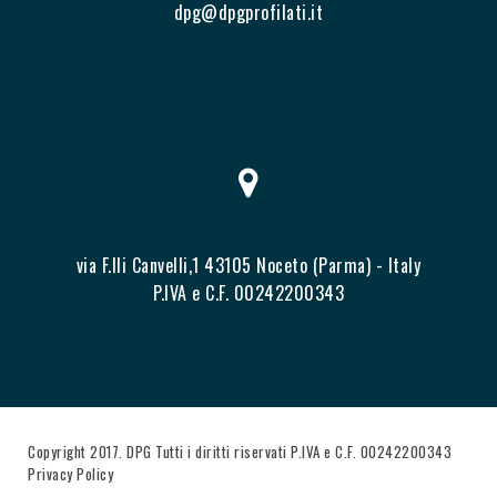
dpg@dpgprofilati.it
via F.lli Canvelli,1 43105 Noceto (Parma) - Italy
P.IVA e C.F. 00242200343
Copyright 2017. DPG Tutti i diritti riservati P.IVA e C.F. 00242200343
Privacy Policy