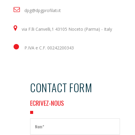
dpg@dpgprofilati.it
via F.lli Canvelli,1 43105 Noceto (Parma) - Italy
P.IVA e C.F. 00242200343
CONTACT FORM
ECRIVEZ-NOUS