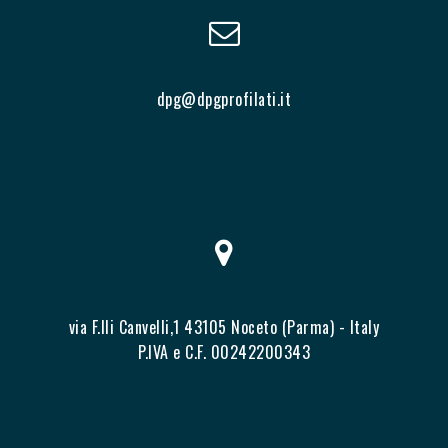
dpg@dpgprofilati.it
via F.lli Canvelli,1 43105 Noceto (Parma) - Italy
P.IVA e C.F. 00242200343