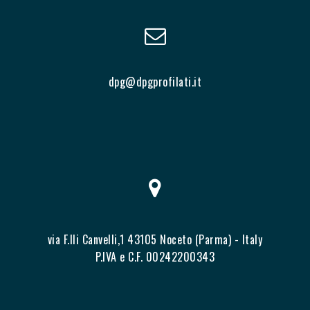
dpg@dpgprofilati.it
via F.lli Canvelli,1 43105 Noceto (Parma) - Italy
P.IVA e C.F. 00242200343