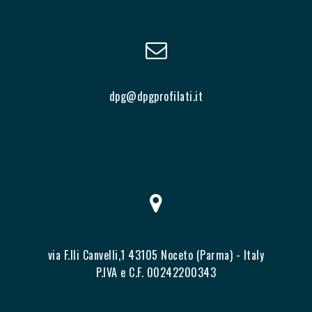
dpg@dpgprofilati.it
via F.lli Canvelli,1 43105 Noceto (Parma) - Italy
P.IVA e C.F. 00242200343