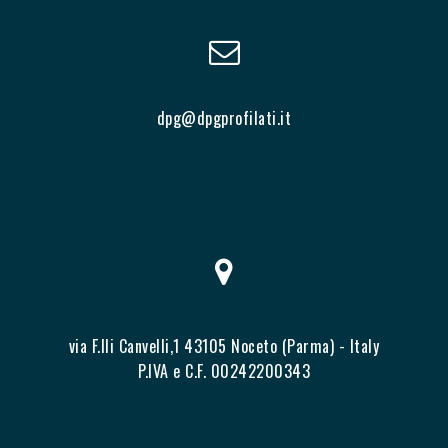
dpg@dpgprofilati.it
via F.lli Canvelli,1 43105 Noceto (Parma) - Italy
P.IVA e C.F. 00242200343