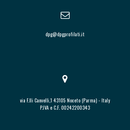
dpg@dpgprofilati.it
via F.lli Canvelli,1 43105 Noceto (Parma) - Italy
P.IVA e C.F. 00242200343