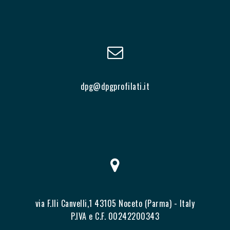
dpg@dpgprofilati.it
via F.lli Canvelli,1 43105 Noceto (Parma) - Italy
P.IVA e C.F. 00242200343