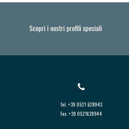
Scopri i nostri profili speciali
Tel. +39 0521 628943
Fax. +39 0521628944