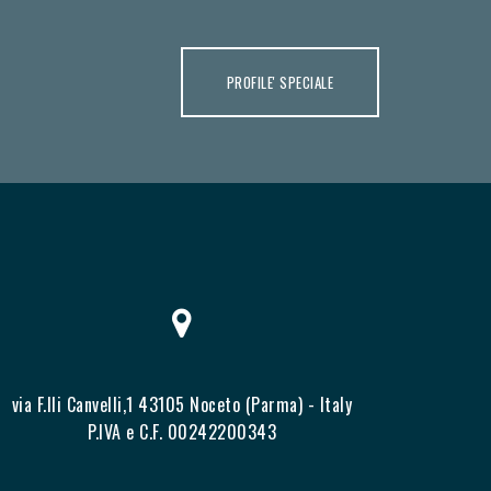
PROFILE' SPECIALE
via F.lli Canvelli,1 43105 Noceto (Parma) - Italy
P.IVA e C.F. 00242200343