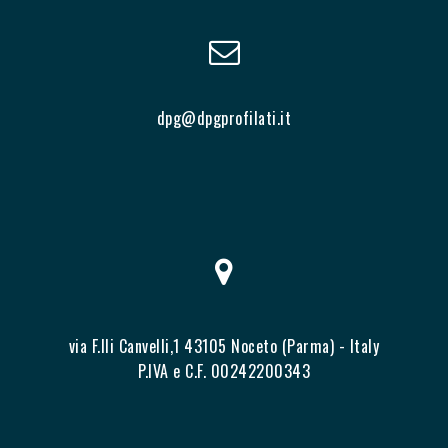
dpg@dpgprofilati.it
via F.lli Canvelli,1 43105 Noceto (Parma) - Italy
P.IVA e C.F. 00242200343