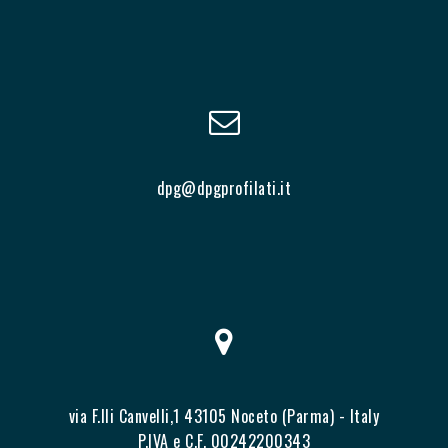
dpg@dpgprofilati.it
via F.lli Canvelli,1 43105 Noceto (Parma) - Italy
P.IVA e C.F. 00242200343