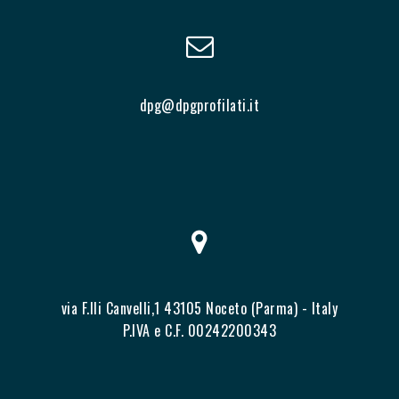
dpg@dpgprofilati.it
via F.lli Canvelli,1 43105 Noceto (Parma) - Italy
P.IVA e C.F. 00242200343