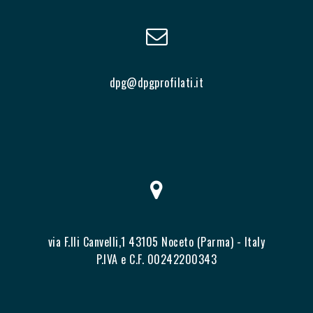
dpg@dpgprofilati.it
via F.lli Canvelli,1 43105 Noceto (Parma) - Italy
P.IVA e C.F. 00242200343